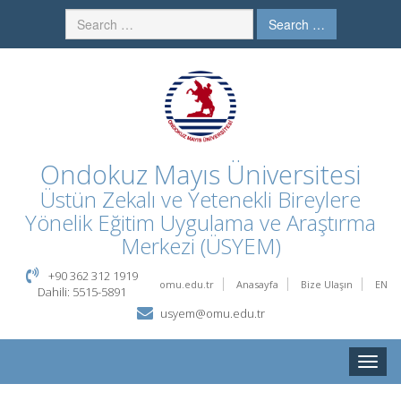
Search …
Ondokuz Mayıs Üniversitesi
Üstün Zekalı ve Yetenekli Bireylere
Yönelik Eğitim Uygulama ve Araştırma
Merkezi (ÜSYEM)
+90 362 312 1919
omu.edu.tr
Anasayfa
Bize Ulaşın
EN
Dahili: 5515-5891
usyem@omu.edu.tr
Toggle
naviga